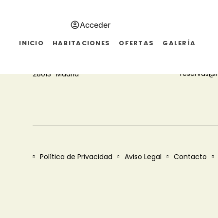
Acceder
DIRECCIÓN
CONTA
INICIO
HABITACIONES
OFERTAS
GALERÍA
+34 915 41 
Cuesta de Santo Domingo, 2
reservas@
28013
Madrid
Política de Privacidad
Aviso Legal
Contacto