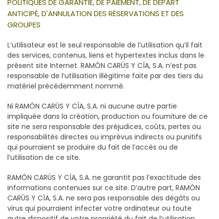
POLITIQUES DE GARANTIE, DE PAIEMENT, DE DEPART
ANTICIPÉ, D'ANNULATION DES RÉSERVATIONS ET DES
GROUPES
L’utilisateur est le seul responsable de l’utilisation qu’il fait
des services, contenus, liens et hypertextes inclus dans le
présent site Internet. RAMÓN CARÚS Y CÍA, S.A. n’est pas
responsable de l’utilisation illégitime faite par des tiers du
matériel précédemment nommé.
Ni RAMÓN CARÚS Y CÍA, S.A. ni aucune autre partie
impliquée dans la création, production ou fourniture de ce
site ne sera responsable des préjudices, coûts, pertes ou
responsabilités directes ou imprévus indirects ou punitifs
qui pourraient se produire du fait de l’accès ou de
l’utilisation de ce site.
RAMÓN CARÚS Y CÍA, S.A. ne garantit pas l’exactitude des
informations contenues sur ce site. D’autre part, RAMÓN
CARÚS Y CÍA, S.A. ne sera pas responsable des dégâts ou
virus qui pourraient infecter votre ordinateur ou toute
autre dispositif de votre propriété du fait de l’utilisation,